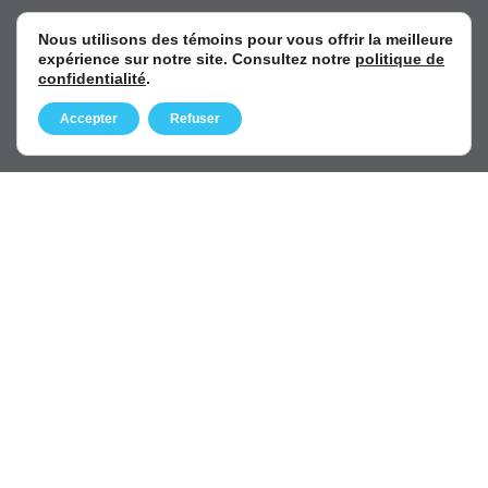
Le désembuage de fenêtres ou
Nous utilisons des témoins pour vous offrir la meilleure
expérience sur notre site. Consultez notre
politique de
comment remettre ses vitres à neuf à
confidentialité
.
faible coût!
Accepter
Refuser
26 mai 2022
Le remplacement de thermos: une
solution efficace et économique à vos
fenêtres embuées
24 mai 2022
Contactez-nous
514 942-5511